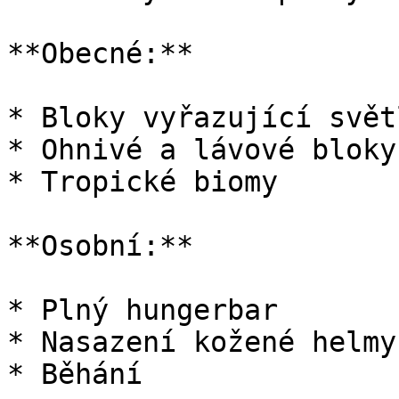
**Obecné:**

* Bloky vyřazující světl
* Ohnivé a lávové bloky

* Tropické biomy

**Osobní:**

* Plný hungerbar

* Nasazení kožené helmy
