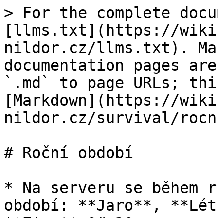
> For the complete docu
[llms.txt](https://wiki
nildor.cz/llms.txt). Ma
documentation pages are
`.md` to page URLs; thi
[Markdown](https://wiki
nildor.cz/survival/rocn
# Roční období

* Na serveru se během r
období: **Jaro**, **Lét