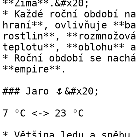
**Zima**.&#x20;

* Každé roční období na
hraní**, ovlivňuje **ba
rostlin**, **rozmnožová
teplotu**, **oblohu** a
* Roční období se nachá
**empire**.

### Jaro 🌷&#x20;

7 °C <-> 23 °C

* Většina ledu a sněhu 