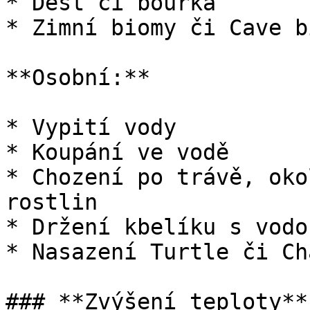
* Déšť či bouřka

* Zimní biomy či Cave bi
**Osobní:**

* Vypití vody

* Koupání ve vodě

* Chození po trávě, oko
rostlin

* Držení kbelíku s vodo
* Nasazení Turtle či Ch
### **Zvýšení teploty** 