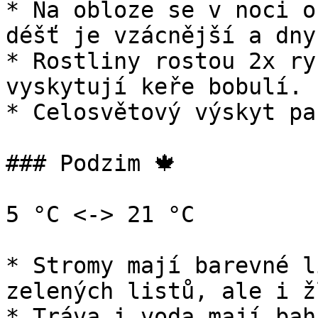
* Na obloze se v noci o
déšť je vzácnější a dny
* Rostliny rostou 2x ry
vyskytují keře bobulí.

* Celosvětový výskyt pa
### Podzim 🍁

5 °C <-> 21 °C

* Stromy mají barevné l
zelených listů, ale i ž
* Tráva i voda mají bah