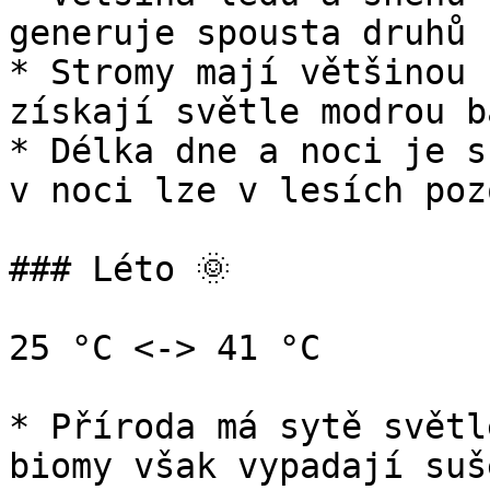
generuje spousta druhů 
* Stromy mají většinou 
získají světle modrou b
* Délka dne a noci je s
v noci lze v lesích poz
### Léto 🌞

25 °C <-> 41 °C

* Příroda má sytě světl
biomy však vypadají suše