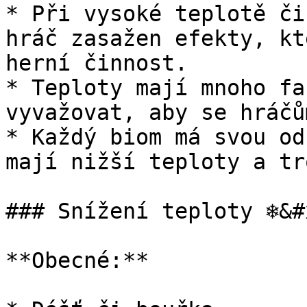
* Při vysoké teplotě či
hráč zasažen efekty, kt
herní činnost.

* Teploty mají mnoho fa
vyvažovat, aby se hráčů
* Každý biom má svou od
mají nižší teploty a tr
### Snížení teploty ❄️&#
**Obecné:**
