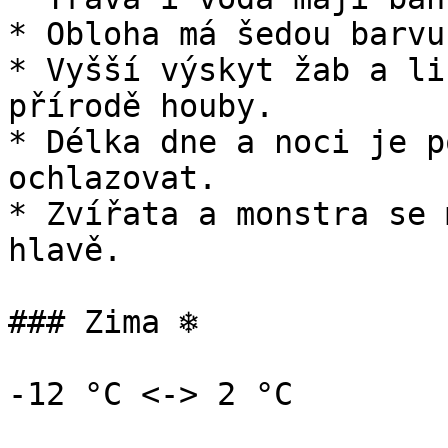
* Obloha má šedou barvu
* Vyšší výskyt žab a li
přírodě houby.

* Délka dne a noci je p
ochlazovat.

* Zvířata a monstra se 
hlavě.

### Zima ❄️

-12 °C <-> 2 °C
