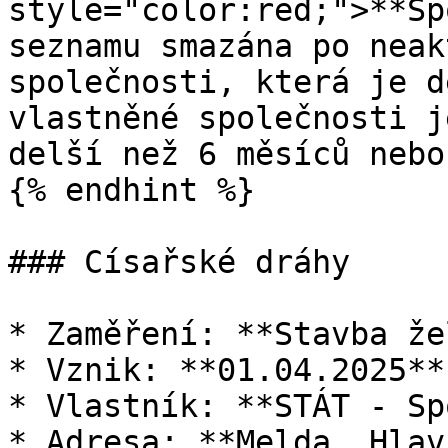
style="color:red;">**Sp
seznamu smazána po neak
společnosti, která je d
vlastněné společnosti j
delší než 6 měsíců nebo
{% endhint %}

### Císařské dráhy

* Zaměření: **Stavba že
* Vznik: **01.04.2025**

* Vlastník: **STÁT - Sp
* Adresa: **Melda, Hlav